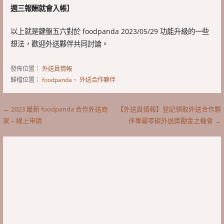
週三報酬就會入帳
】
以上就是鍵盤五六對於 foodpanda 2023/05/29 功能升級的一些
想法，歡迎外送夥伴共同討論。
發佈位置：
外送員情報
歸檔位置：
foodpanda
、
外送合作夥伴
文
← 2023 最新 foodpanda 合作外送商
【外送員情報】登記領取外送合作夥
家 – 線上申請
伴專屬零碳外送獎勵金之機會 →
章
導
覽