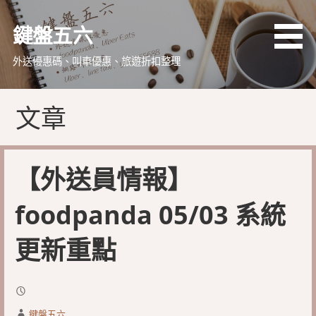
略
過
鍵盤五六
內
容
外送優惠碼、叫車優惠、旅遊折扣整理
文章
【外送員情報】
foodpanda 05/03 系統
更新重點
鍵盤五六