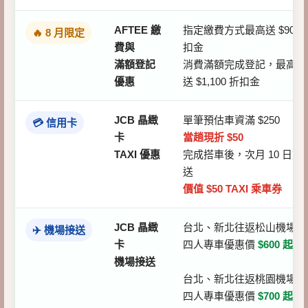
AFTEE 繳
指定繳費方式最高送 $900 
🔥 8 月限定
費與
扣金
滿額登記
消費滿額完成登記，最高再
優惠
送 $1,100 折扣金
JCB 晶緻
單筆預估車資滿 $250
💳 信用卡
卡
當趟現折 $50
TAXI 優惠
完成搭車後，次月 10 日前
送
價值 $50 TAXI 乘車券
JCB 晶緻
台北、新北往返松山機場
✈️ 機場接送
卡
四人專車優惠價
$600 起
機場接送
台北、新北往返桃園機場
四人專車優惠價
$700 起