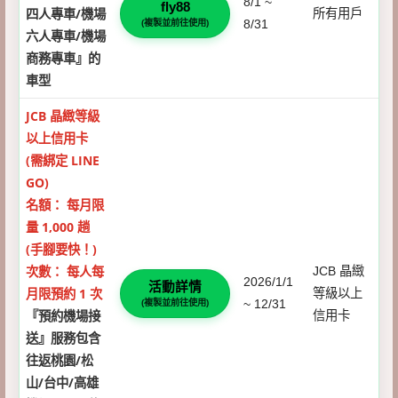
8/1 ~
fly88
四人專車/機場
所有用戶
8/31
(複製並前往使用)
六人專車/機場
商務專車』的
車型
JCB 晶緻等級
以上信用卡
(需綁定 LINE
GO)
名額： 每月限
量 1,000 趟
(手腳要快！)
次數： 每人每
JCB 晶緻
2026/1/1
活動詳情
月限預約 1 次
等級以上
~ 12/31
(複製並前往使用)
『預約機場接
信用卡
送』服務包含
往返桃園/松
山/台中/高雄