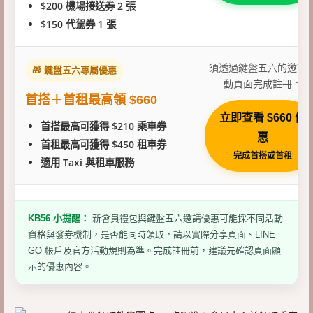
$200 機場接送券 2 張
$150 代駕券 1 張
須透過鍵盤五六的邀請
🎁 鍵盤五六專屬優惠
動頁面完成註冊。
首搭＋首租最高領 $660
立即查看 $660 優
首搭最高可獲得 $210 乘車券
惠
首租最高可獲得 $450 租車券
完成首搭或首租
適用 Taxi 與租車服務
KB56 小提醒：
新會員禮包與鍵盤五六邀請優惠可能採不同活動
資格與發券機制，是否能同時領取，請以實際分享頁面、LINE
GO 帳戶及官方活動規則為準。完成註冊前，建議先確認頁面顯
示的優惠內容。