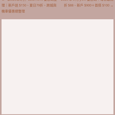
文
理｜新戶送 $150、夏日79折、跨城與
折 $88、新戶 $900＋首搭 $100 →
章
機車優惠總整理
導
覽