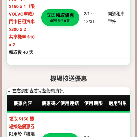
$150 x 1（限
VOLVO車款）
2/1 ~
開通租車
立即領取優惠
門市日租汽車
(前往合作頁面)
12/31
證件
$300 x 2
共享機車 $10
x 2
領取後 40 天
機場接送優惠
↔ 左右滑動查看完整優惠資訊
優惠內容
優惠碼／使用連結
使用期限
適用對象
LINE GO 優惠列表 — 2026 年整理
領取 $150 機
場接送優惠券
限用於『機場