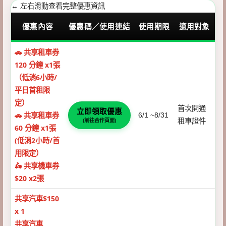
↔ 左右滑動查看完整優惠資訊
優惠內容
優惠碼／使用連結
使用期限
適用對象
LINE GO 優惠列表 — 2026 年整理
🚗 共享租車券
120 分鐘 x1張
（低消6小時/
平日首租限
定）
首次開通
立即領取優惠
🚗 共享租車券
6/1 ~8/31
租車證件
(前往合作頁面)
60 分鐘 x1張
(低消2小時/首
用限定）
🛵 共享機車券
$20 x2張
共享汽車$150
x 1
共享汽車