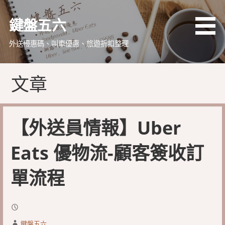
略
過
鍵盤五六
內
容
外送優惠碼、叫車優惠、旅遊折扣整理
文章
【外送員情報】Uber
Eats 優物流-顧客簽收訂
單流程
鍵盤五六