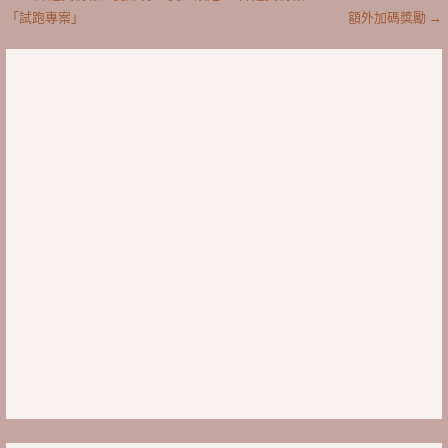
文
「試跑專案」
額外加碼獎勵 →
章
導
覽