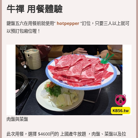
牛禪 用餐體驗
鍵盤五六在用餐前就使用”
hotpepper
“訂位，只要三人以上就可
以預訂包廂位喔！
肉盤與菜盤
此次用餐，選擇 $4600円的 上國產牛放題 ，肉盤、菜盤以及拉