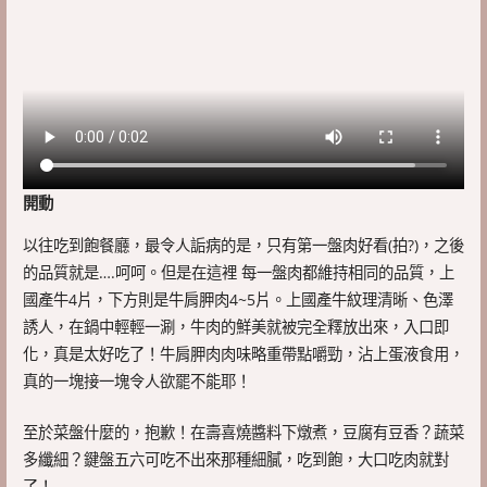
開動
以往吃到飽餐廳，最令人詬病的是，只有第一盤肉好看(拍?)，之後
的品質就是….呵呵。但是在這裡 每一盤肉都維持相同的品質，上
國產牛4片，下方則是牛肩胛肉4~5片。上國產牛紋理清晰、色澤
誘人，在鍋中輕輕一涮，牛肉的鮮美就被完全釋放出來，入口即
化，真是太好吃了！牛肩胛肉肉味略重帶點嚼勁，沾上蛋液食用，
真的一塊接一塊令人欲罷不能耶！
至於菜盤什麼的，抱歉！在壽喜燒醬料下燉煮，豆腐有豆香？蔬菜
多纖細？鍵盤五六可吃不出來那種細膩，吃到飽，大口吃肉就對
了！