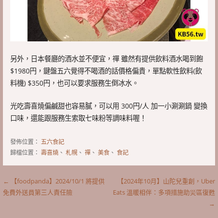
另外，日本餐廳的酒水並不便宜，禪 雖然有提供飲料酒水喝到飽
$1980円，鍵盤五六覺得不喝酒的話價格偏貴，單點軟性飲料(飲
料機) $350円，也可以要求服務生倒冰水。
光吃壽喜燒偏鹹甜也容易膩，可以用 300円/人 加一小涮涮鍋 變換
口味，還能跟服務生索取七味粉等調味料喔！
發佈位置：
五六食記
歸檔位置：
壽喜燒
、
札幌
、
禪
、
美食
、
食記
文
← 【foodpanda】2024/10/1 將提供
【2024年10月】山陀兒重創，Uber
免費外送員第三人責任險
Eats 溫暖相伴：多項措施助災區復甦
章
→