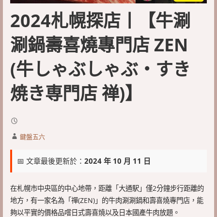
2024札幌探店丨【牛涮
涮鍋壽喜燒專門店 ZEN
(牛しゃぶしゃぶ・すき
焼き専門店 禅)】
鍵盤五六
📅 文章最後更新於：
2024 年 10 月 11 日
在札幌市中央區的中心地帶，距離「大通駅」僅2分鐘步行距離的
地方，有一家名為「禪(ZEN)」的牛肉涮涮鍋和壽喜燒專門店，能
夠以平實的價格品嚐日式壽喜燒以及日本國產牛肉放題。