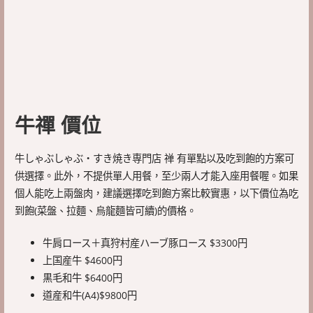
牛禪 價位
牛しゃぶしゃぶ・すき焼き専門店 禅 有單點以及吃到飽的方案可
供選擇。此外，不提供單人用餐，至少兩人才能入座用餐喔。如果
個人能吃上兩盤肉，建議選擇吃到飽方案比較實惠，以下價位為吃
到飽(菜盤、拉麵、烏龍麵皆可續)的價格。
牛肩ロース＋真狩村産ハーブ豚ロース $3300円
上国産牛 $4600円
黒毛和牛 $6400円
道産和牛(A4)$9800円