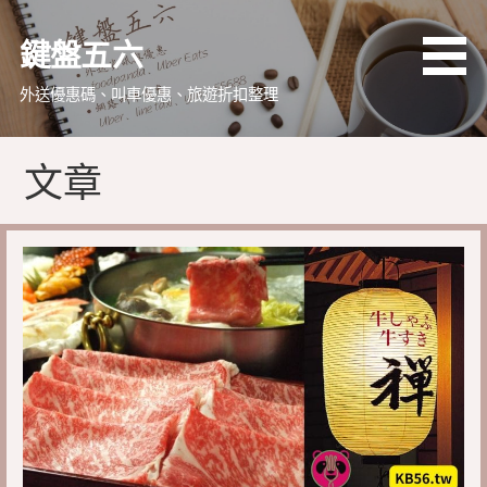
略
過
鍵盤五六
內
容
外送優惠碼、叫車優惠、旅遊折扣整理
文章