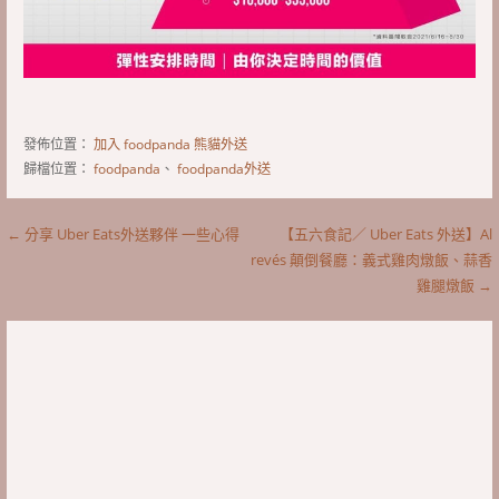
發佈位置：
加入 foodpanda 熊貓外送
歸檔位置：
foodpanda
、
foodpanda外送
文
← 分享 Uber Eats外送夥伴 一些心得
【五六食記／ Uber Eats 外送】Al
revés 顛倒餐廳：義式雞肉燉飯、蒜香
章
雞腿燉飯 →
導
覽