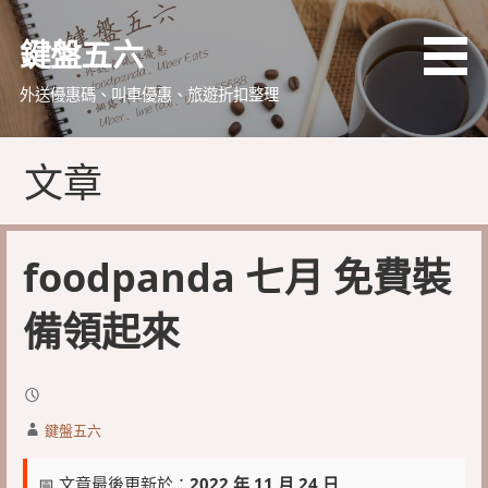
略
過
鍵盤五六
內
容
外送優惠碼、叫車優惠、旅遊折扣整理
文章
foodpanda 七月 免費裝
備領起來
鍵盤五六
📅 文章最後更新於：
2022 年 11 月 24 日