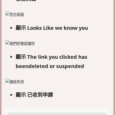
顯示 Looks Like we know you
顯示 The link you clicked has
beendeleted or suspended
顯示 已收到申請