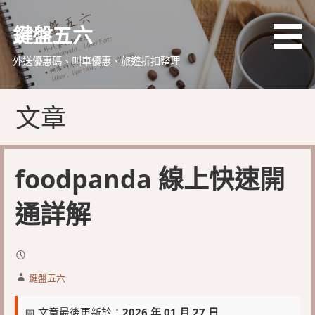
略
過
鍵盤五六
內
容
外送優惠碼、叫車優惠、旅遊折扣整理
文章
foodpanda 線上快速開
通詳解
鍵盤五六
📅 文章最後更新於：
2026 年 01 月 27 日