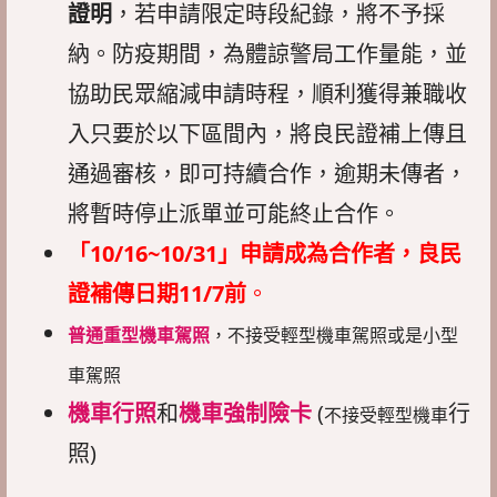
證明
，若申請限定時段紀錄，將不予採
納。防疫期間，為體諒警局工作量能，並
協助民眾縮減申請時程，順利獲得兼職收
入只要於以下區間內，將良民證補上傳且
通過審核，即可持續合作，逾期未傳者，
將暫時停止派單並可能終止合作。
「10/16~10/31」申請成為合作者，良民
證補傳日期11/7前
。
普通重型機車駕照
，不接受輕型機車駕照或是小型
車駕照
機車行照
和
機車強制險卡
(
行
不接受輕型機車
照)