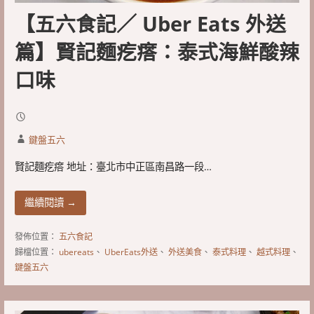
【五六食記／ Uber Eats 外送
篇】賢記麵疙瘩：泰式海鮮酸辣
口味
鍵盤五六
賢記麵疙瘩 地址：臺北市中正區南昌路一段…
繼續閱讀 →
發佈位置：
五六食記
歸檔位置：
ubereats
、
UberEats外送
、
外送美食
、
泰式料理
、
越式料理
、
鍵盤五六