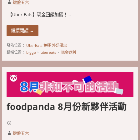
鍵盤五六
​ 【Uber Eats】現金回饋加碼！…
繼續閱讀 →
發佈位置：
UberEats 免運 外送優惠
歸檔位置：
biggo
、
ubereats
、
現金返利
foodpanda 8月份新夥伴活動
鍵盤五六