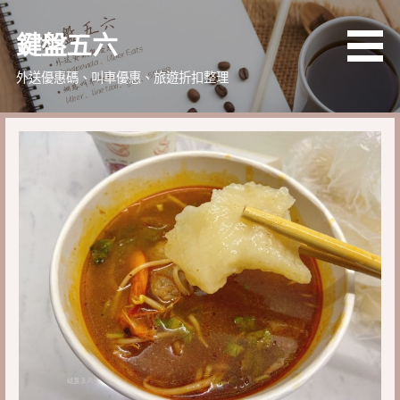
略
過
鍵盤五六
內
容
外送優惠碼、叫車優惠、旅遊折扣整理