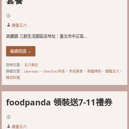
套餐
鍵盤五六
高麗園 三創生活園區店地址：臺北市中正區…
繼續閱讀 →
發佈位置：
五六食記
歸檔位置：
ubereats
、
UberEats外送
、
外送美食
、
銅盤烤肉
、
鍵盤五六
、
韓式料理
foodpanda 領裝送7-11禮券
鍵盤五六