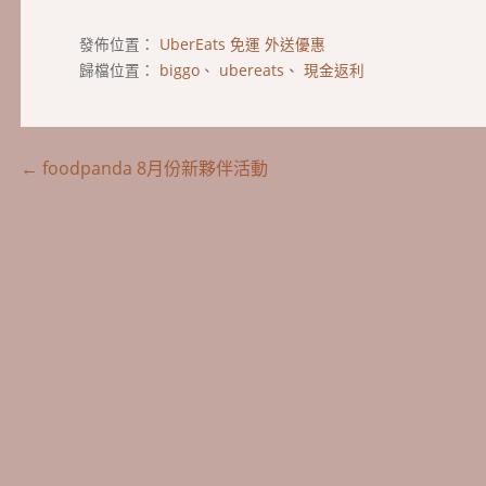
發佈位置：
UberEats 免運 外送優惠
歸檔位置：
biggo
、
ubereats
、
現金返利
文
← foodpanda 8月份新夥伴活動
章
導
覽